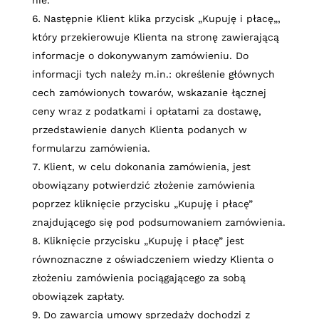
Następnie Klient klika przycisk „
Kupuję i płacę
„,
który przekierowuje Klienta na stronę zawierającą
informacje o dokonywanym zamówieniu. Do
informacji tych należy m.in.: określenie głównych
cech zamówionych towarów, wskazanie łącznej
ceny wraz z podatkami i opłatami za dostawę,
przedstawienie danych Klienta podanych w
formularzu zamówienia.
Klient, w celu dokonania zamówienia, jest
obowiązany potwierdzić złożenie zamówienia
poprzez kliknięcie przycisku „
Kupuję i płacę
”
znajdującego się pod podsumowaniem zamówienia.
Kliknięcie przycisku „
Kupuję i płacę
” jest
równoznaczne z oświadczeniem wiedzy Klienta o
złożeniu zamówienia pociągającego za sobą
obowiązek zapłaty.
Do zawarcia umowy sprzedaży dochodzi z