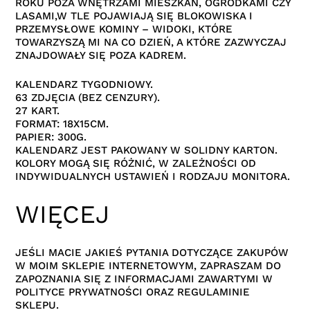
ROKU POZA WNĘTRZAMI MIESZKAŃ, OGRÓDKAMI CZY
LASAMI,W TLE POJAWIAJĄ SIĘ BLOKOWISKA I
PRZEMYSŁOWE KOMINY – WIDOKI, KTÓRE
TOWARZYSZĄ MI NA CO DZIEŃ, A KTÓRE ZAZWYCZAJ
ZNAJDOWAŁY SIĘ POZA KADREM.
KALENDARZ TYGODNIOWY.
63 ZDJĘCIA (BEZ CENZURY).
27 KART.
FORMAT: 18X15CM.
PAPIER: 300G.
KALENDARZ JEST PAKOWANY W SOLIDNY KARTON.
KOLORY MOGĄ SIĘ RÓŻNIĆ, W ZALEŻNOŚCI OD
INDYWIDUALNYCH USTAWIEŃ I RODZAJU MONITORA.
WIĘCEJ
JEŚLI MACIE JAKIEŚ PYTANIA DOTYCZĄCE ZAKUPÓW
W MOIM SKLEPIE INTERNETOWYM, ZAPRASZAM DO
ZAPOZNANIA SIĘ Z INFORMACJAMI ZAWARTYMI W
POLITYCE PRYWATNOŚCI ORAZ REGULAMINIE
SKLEPU.