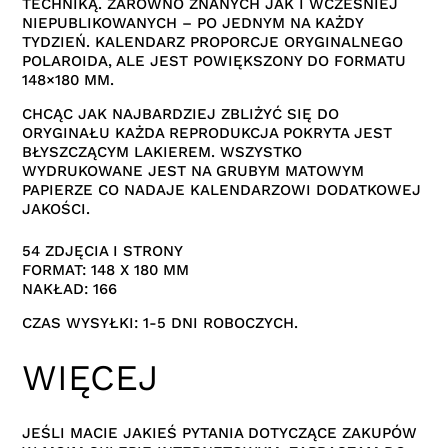
TECHNIKĄ. ZARÓWNO ZNANYCH JAK I WCZEŚNIEJ
NIEPUBLIKOWANYCH – PO JEDNYM NA KAŻDY
TYDZIEŃ. KALENDARZ PROPORCJE ORYGINALNEGO
POLAROIDA, ALE JEST POWIĘKSZONY DO FORMATU
148×180 MM.
CHCĄC JAK NAJBARDZIEJ ZBLIŻYĆ SIĘ DO
ORYGINAŁU KAŻDA REPRODUKCJA POKRYTA JEST
BŁYSZCZĄCYM LAKIEREM. WSZYSTKO
WYDRUKOWANE JEST NA GRUBYM MATOWYM
PAPIERZE CO NADAJE KALENDARZOWI DODATKOWEJ
JAKOŚCI.
54 ZDJĘCIA I STRONY
FORMAT: 148 X 180 MM
NAKŁAD: 166
CZAS WYSYŁKI: 1-5 DNI ROBOCZYCH.
WIĘCEJ
JEŚLI MACIE JAKIEŚ PYTANIA DOTYCZĄCE ZAKUPÓW