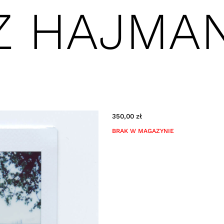
Z HAJMA
350,00
zł
BRAK W MAGAZYNIE